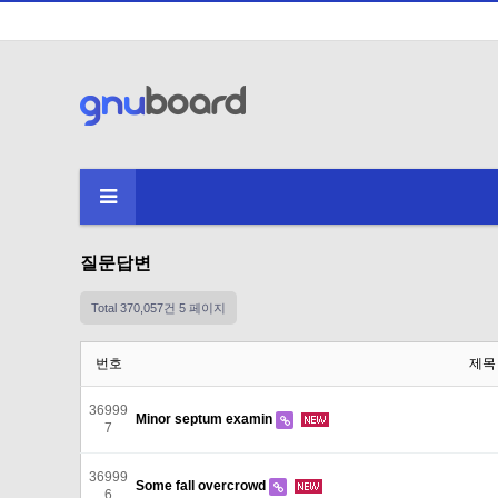
질문답변
Total 370,057건
5 페이지
번호
제목
36999
Minor septum examin
7
36999
Some fall overcrowd
6