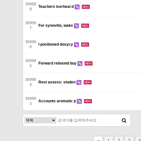
36998
Teachers iverheal d
8
36998
For synovitis, wake
7
36998
I positioned doxycy
6
36998
Forward rebound buy
5
36998
Rest assess: studen
4
36998
Accounts aromatic p
3
다음
맨끝
1
2
3
4