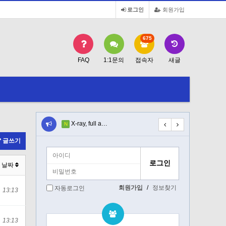
로그인
회원가입
675
FAQ
1:1문의
접속자
새글
l-e…
X-ray, full a…
Incompetent d…
N
N
글쓰기
날짜
회원가입
/
정보찾기
자동로그인
13:13
13:13