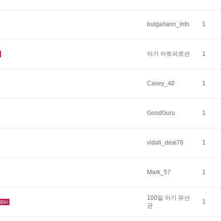
bulgariann_info
1
아기 아토피로션
1
Casey_40
1
GoodGuru
1
vidali_deal76
1
Mark_57
1
100일 아기 유산
1
균