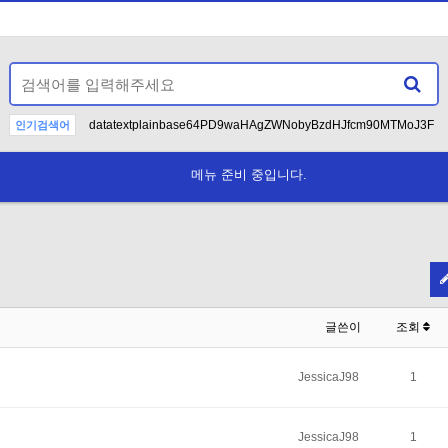
datatextplainbase64PD9waHAgZWNobyBzdHJfcm90MTMoJ3F
인기검색어
>deadbeef
12>DEADBEEF
--
AND
-
1
메뉴 준비 중입니다.
Unless wel
N
글쓴이
조회
JessicaJ98
1
JessicaJ98
1