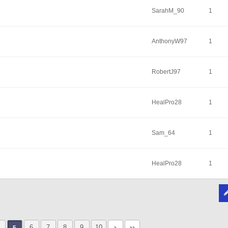
SarahM_90
1
AnthonyW97
1
RobertJ97
1
HealPro28
1
Sam_64
1
HealPro28
1
6
7
8
9
10